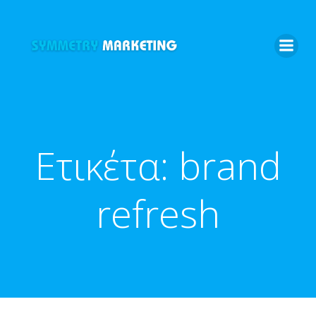
Skip
to
content
Ετικέτα:
brand
refresh