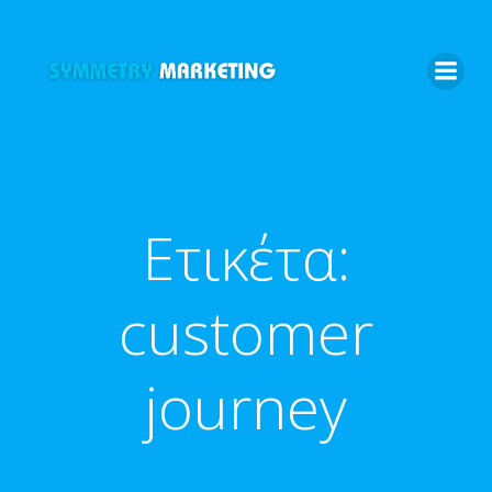
Skip
to
content
Ετικέτα:
customer
journey