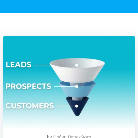
by
Ειρήνη Παπακώστα