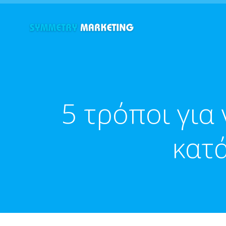
Skip
to
content
5 τρόποι για
κατ