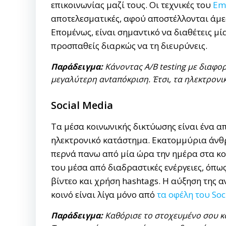
επικοινωνίας μαζί τους. Οι τεχνικές του
Em
αποτελεσματικές, αφού αποστέλλονται άμε
Επομένως, είναι σημαντικό να διαθέτεις μί
προσπαθείς διαρκώς να τη διευρύνεις.
Παράδειγμα
:
Κάνοντας Α/Β testing με διαφορ
μεγαλύτερη ανtαπόκριση. Έτσι, τα ηλεκτρονι
Social Media
Τα μέσα κοινωνικής δικτύωσης είναι ένα α
ηλεκτρονικό κατάστημα. Εκατομμύρια άνθρω
περνά πανω από μία ώρα την ημέρα στα κο
του μέσα από διαδραστικές ενέργειες, όπ
βίντεο και χρήση hashtags. Η αύξηση της 
κοινό είναι λίγα μόνο από
τα οφέλη του Soc
Παράδειγμα:
Καθόρισε το στοχευμένο σου κο