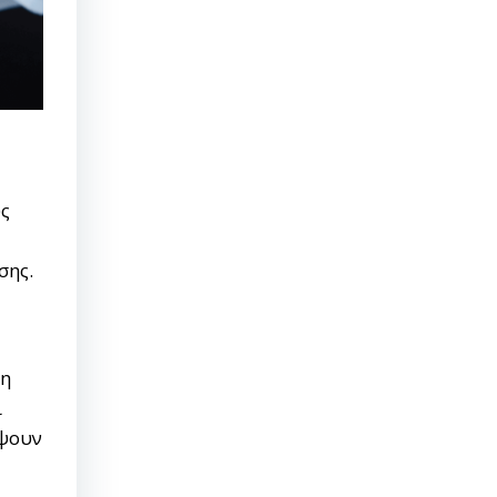
υς
σης.
μη
ι
ύψουν