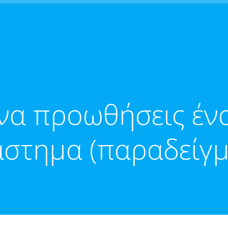
 να προωθήσεις έν
άστημα (παραδείγμ